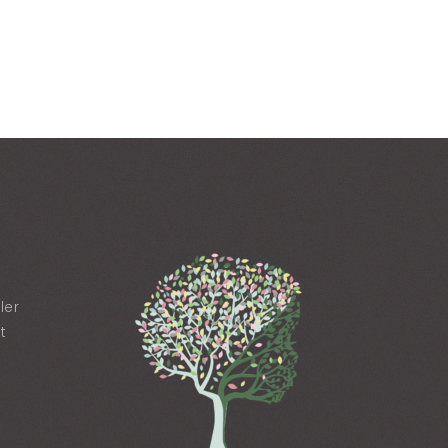
ler
t