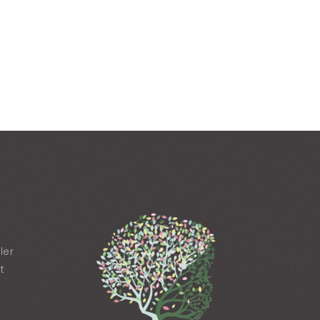
ler
t