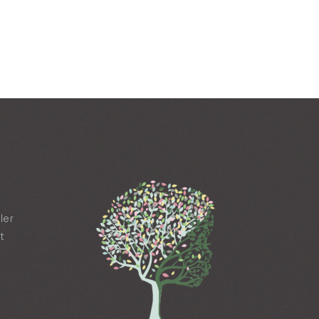
ler
t