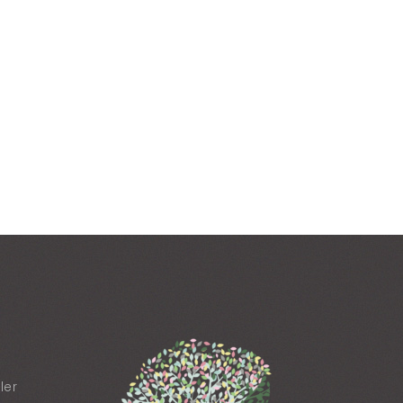
pro
ména
de 
ler