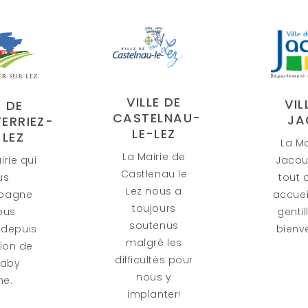
E DE
VILLE DE
LNAU-
JACOU
LEZ
DOM
La Mairie de
rie de
Jacou nous a
L’O
nau le
tout de suite
N
ous a
accueillis avec
four
ours
gentillesse et
d'huil
enus
bienveillance.
Bio 
é les
Saint
tés pour
Fes
s y
fabri
nter!