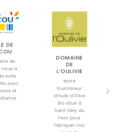
AINE
CAISSE
PER
DE
D’ALLOCATIONS
Un
ULIVIE
FAMILIALES
en
otre
Notre
fr
nisseur
partenaire
sit
e d'Olive
pour accueillir
l’H
situé à
toutes les
nous 
 Gély du
familles.
ti
c pour
certi
quer nos
de l